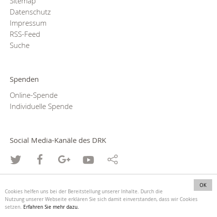
Sitemap
Datenschutz
Impressum
RSS-Feed
Suche
Spenden
Online-Spende
Individuelle Spende
Social Media-Kanäle des DRK
OK
Cookies helfen uns bei der Bereitstellung unserer Inhalte. Durch die
Nutzung unserer Webseite erklären Sie sich damit einverstanden, dass wir Cookies
setzen.
Erfahren Sie mehr dazu.