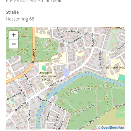
65428 Rüsselsheim am Main
Straße
Hessenring 68
+
−
© OpenStreetMap