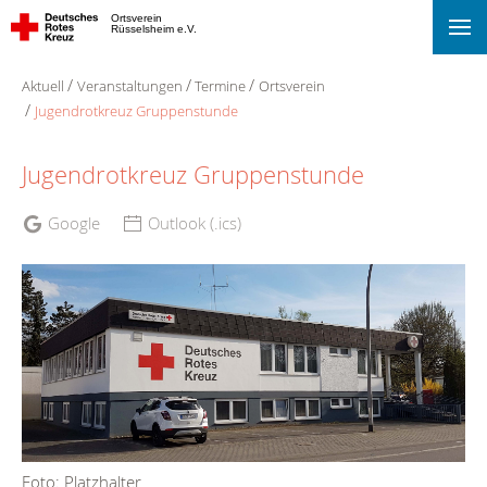
Ortsverein
Rüsselsheim e.V.
Aktuell
Veranstaltungen
Termine
Ortsverein
Jugendrotkreuz Gruppenstunde
Jugendrotkreuz Gruppenstunde
Google
Outlook (.ics)
Foto: Platzhalter